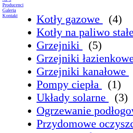
Producenci
Galeria
Kotły gazowe
(4)
Kontakt
Kotły na paliwo stał
Grzejniki
(5)
Grzejniki łazienkow
Grzejniki kanałowe
Pompy ciepła
(1)
Układy solarne
(3)
Ogrzewanie podłog
Przydomowe oczyszc